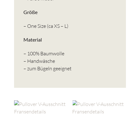
Größe
– One Size (ca XS – L)
Material
– 100% Baumwolle
– Handwäsche
– zum Bügeln geeignet