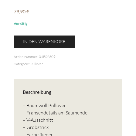
79,90
€
Vorrätig
Pullover
IN DEN WARENKORB
V-
Ausschnitt
Artikelnummer:
04FS2309
Fransendetails
Kategorie:
Pullover
Menge
Beschreibung
– Baumwoll Pullover
– Fransendetails am Saumende
– V-Ausschnitt
– Grobstrick
– Farbe flieder