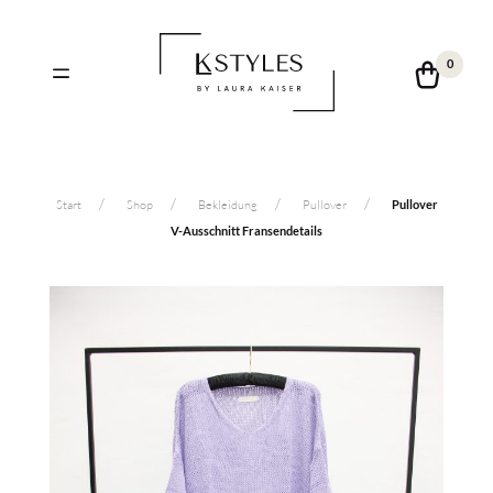
0
Start
Shop
Bekleidung
Pullover
Pullover
V-Ausschnitt Fransendetails