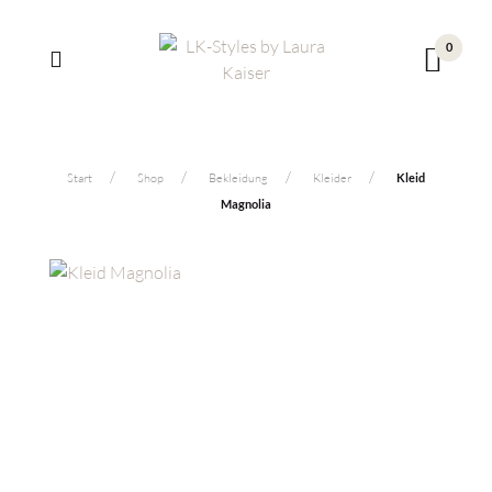
0
Start
Shop
Bekleidung
Kleider
Kleid
Magnolia