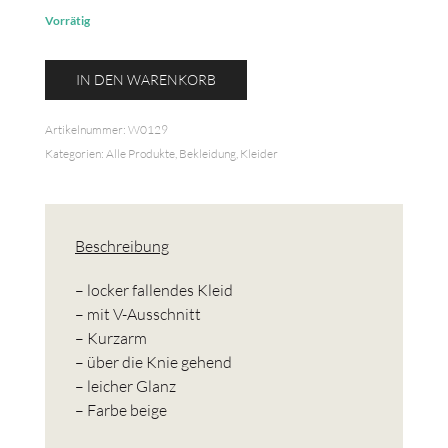
Vorrätig
Kleid
IN DEN WARENKORB
Magnolia
Menge
Artikelnummer:
W0129
Kategorien:
Alle Produkte
,
Bekleidung
,
Kleider
Beschreibung
– locker fallendes Kleid
– mit V-Ausschnitt
– Kurzarm
– über die Knie gehend
– leicher Glanz
– Farbe beige