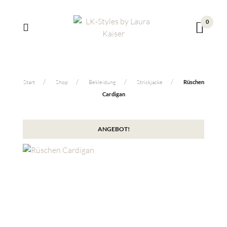
0
Start
Shop
Bekleidung
Strickjacke
Rüschen
Cardigan
ANGEBOT!