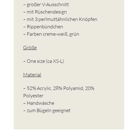
– großer V-Ausschnitt
– mit Rüschendesign
– mit 3 perlmuttähnlichen Knöpfen
– Rippenbündchen
– Farben creme-weiß, grün
Größe
– One size (ca XS-L)
Material
– 52% Acrylic, 28% Polyamid, 20%
Polyester
– Handwäsche
– zum Bügeln geeignet