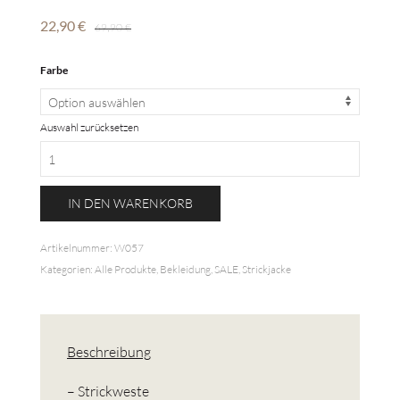
22,90
€
69,90
€
Farbe
Auswahl zurücksetzen
Rüschen
Cardigan
Menge
IN DEN WARENKORB
Artikelnummer:
W057
Kategorien:
Alle Produkte
,
Bekleidung
,
SALE
,
Strickjacke
Beschreibung
– Strickweste