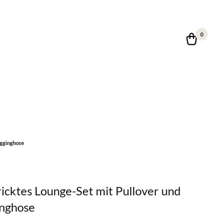
0
ogginghose
icktes Lounge-Set mit Pullover und
inghose