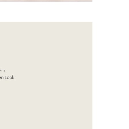
ein
gen Look