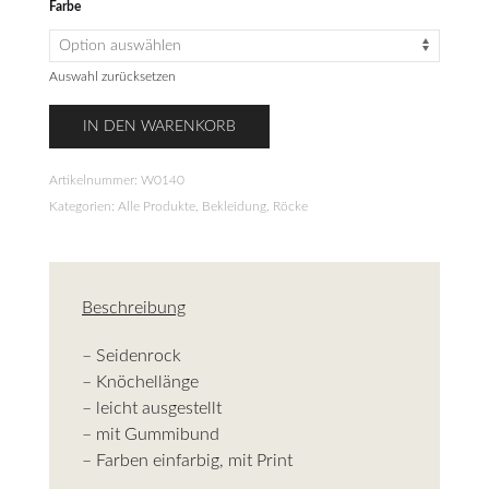
Farbe
Auswahl zurücksetzen
Seidenrock
IN DEN WARENKORB
Menge
Artikelnummer:
W0140
Kategorien:
Alle Produkte
,
Bekleidung
,
Röcke
Beschreibung
– Seidenrock
– Knöchellänge
– leicht ausgestellt
– mit Gummibund
– Farben einfarbig, mit Print