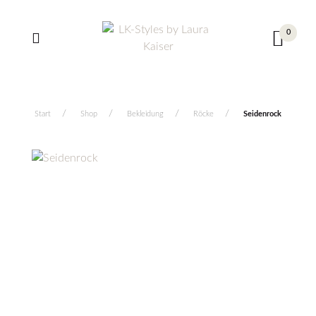
0
Start
Shop
Bekleidung
Röcke
Seidenrock