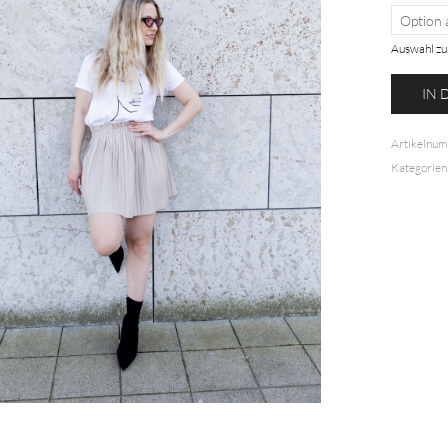
Auswahl zu
Plisseer
IN
Mini
Menge
Artikelnu
Kategorien