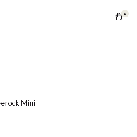
0
eerock Mini