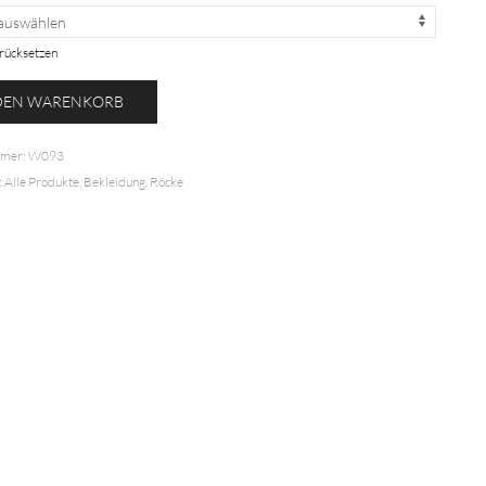
rücksetzen
ock
 DEN WARENKORB
mmer:
W093
:
Alle Produkte
,
Bekleidung
,
Röcke