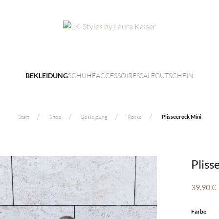
SCHUHE
ACCESSOIRES
SALE
GUTSCHEIN
BEKLEIDUNG
Start
Shop
Bekleidung
Röcke
Plisseerock Mini
Pliss
39,90
€
Farbe