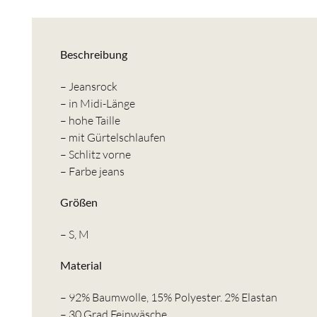
Beschreibung
– Jeansrock
– in Midi-Länge
– hohe Taille
– mit Gürtelschlaufen
– Schlitz vorne
– Farbe jeans
Größen
– S, M
Material
– 92% Baumwolle, 15% Polyester. 2% Elastan
– 30 Grad Feinwäsche