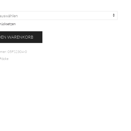
rücksetzen
 DEN WARENKORB
ck
mmer:
05FS2304-0
Röcke
-