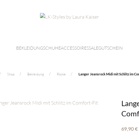
BEKLEIDUNG
SCHUHE
ACCESSOIRES
SALE
GUTSCHEIN
Shop
Bekleidung
Röcke
Langer Jeansrock Midi mit Schlitz im Co
Lange
Comf
69,90
€