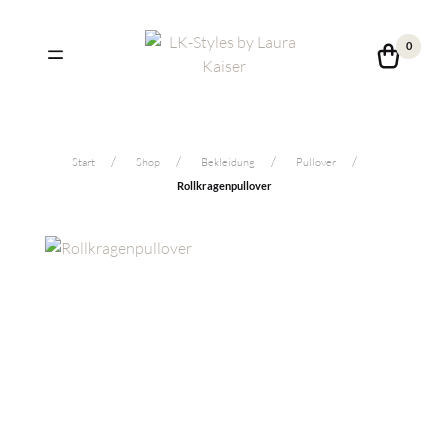
0
Start
Shop
Bekleidung
Pullover
Rollkragenpullover