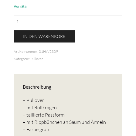
Vorrätig
Rollkragenpullover
Menge
IN DEN WARENKORB
Artikelnummer:
01HW2309
Kategorie:
Pullover
Beschreibung
– Pullover
– mit Rollkragen
– taillierte Passform
– mit Rippbünchen an Saum und Ärmeln
– Farbe grün