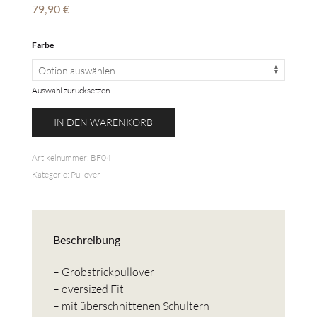
79,90
€
Farbe
Auswahl zurücksetzen
Langer
IN DEN WARENKORB
Baumwollpullover
V-
Artikelnummer:
BF04
Ausschnitt
Kategorie:
Pullover
Menge
Beschreibung
– Grobstrickpullover
– oversized Fit
– mit überschnittenen Schultern