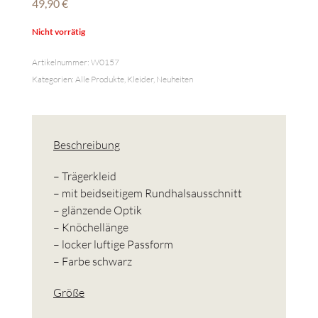
49,90
€
Nicht vorrätig
Artikelnummer:
W0157
Kategorien:
Alle Produkte
,
Kleider
,
Neuheiten
Beschreibung
– Trägerkleid
– mit beidseitigem Rundhalsausschnitt
– glänzende Optik
– Knöchellänge
– locker luftige Passform
– Farbe schwarz
Größe