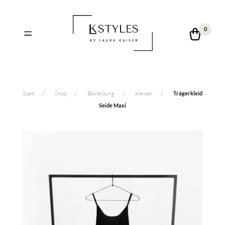
0
Start
Shop
Bekleidung
Kleider
Trägerkleid
Seide Maxi