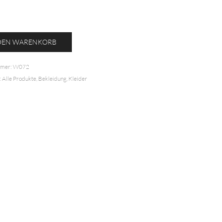
kleid
 DEN WARENKORB
mmer:
W072
:
Alle Produkte
,
Bekleidung
,
Kleider