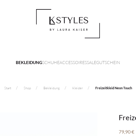
SCHUHE
ACCESSOIRES
SALE
GUTSCHEIN
BEKLEIDUNG
Start
Shop
Bekleidung
Kleider
Freizeitkleid Neon Touch
Freiz
79,90
€