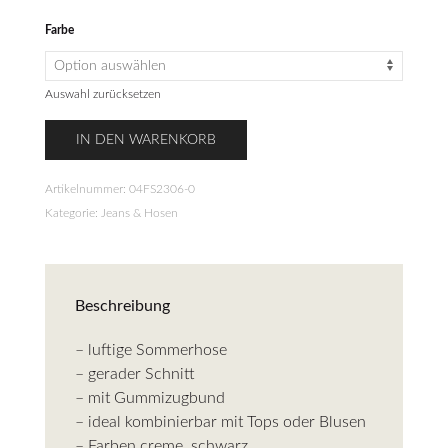
Farbe
Auswahl zurücksetzen
Weite
IN DEN WARENKORB
Hose
Sommer
Artikelnummer:
04FS2306-0
Satinoptik
Kategorie:
Jeans & Hosen
Menge
Beschreibung
– luftige Sommerhose
– gerader Schnitt
– mit Gummizugbund
– ideal kombinierbar mit Tops oder Blusen
– Farben creme, schwarz