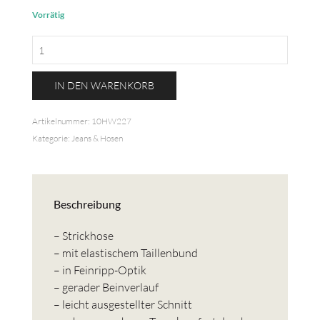
Vorrätig
Stoffhose
in
Rippoptik
IN DEN WARENKORB
Menge
Artikelnummer:
10HW227
Kategorie:
Jeans & Hosen
Beschreibung
– Strickhose
– mit elastischem Taillenbund
– in Feinripp-Optik
– gerader Beinverlauf
– leicht ausgestellter Schnitt