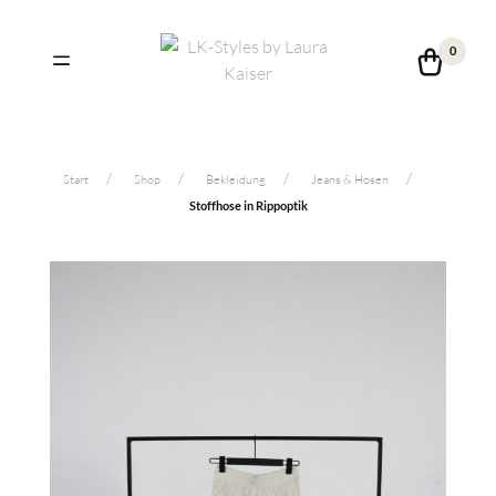
0
Start
Shop
Bekleidung
Jeans & Hosen
Stoffhose in Rippoptik