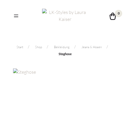
0
Start
Shop
Bekleidung
Jeans & Hosen
Steghose