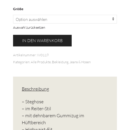
Größe
Auswahl zurücksetzen
Steghose
IN DEN WARENKORB
Menge
Artikelnummer:
W0119
Kategorien:
Alle Produkte
,
Bekleidung
,
Jeans & Hosen
Beschreibung
– Steghose
– im Reiter-Stil
– mit dehnbarem Gummizug im
Hüftbereich
– Highwaist-Fit