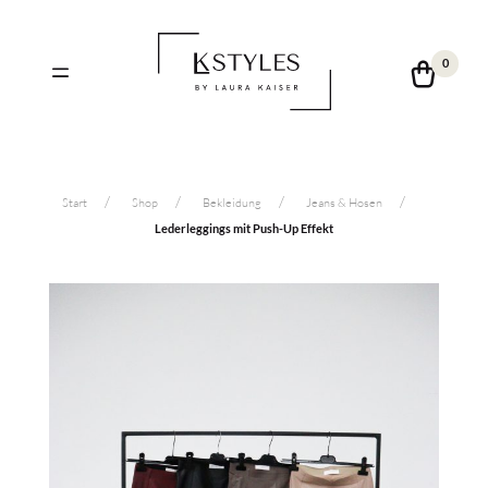
0
Start
Shop
Bekleidung
Jeans & Hosen
Lederleggings mit Push-Up Effekt