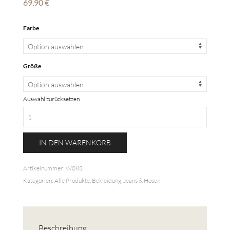
69,90
€
Farbe
Größe
Auswahl zurücksetzen
Lederleggings
mit
Push-
IN DEN WARENKORB
Up
Effekt
Artikelnummer:
W083
Menge
Kategorien:
Alle Produkte
,
Bekleidung
,
Jeans & Hosen
Beschreibung