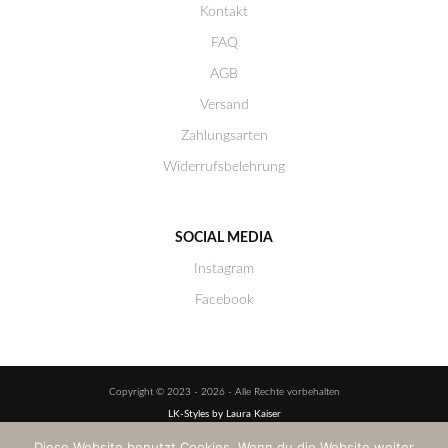
Kontakt
FAQ
AGB
Versand
Zahlungsarten
Widerrufsbelehrung
SOCIAL MEDIA
Instagram
Facebook
Copyright © 2023 - 2026 - Alle Rechte vorbehalten
LK-Styles by Laura Kaiser
Diese Website benutzt Cookies. Wenn du die Website weiter