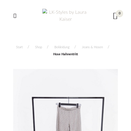
0
Start
Shop
Bekleidung
Jeans & Hosen
Hose Hahnentritt