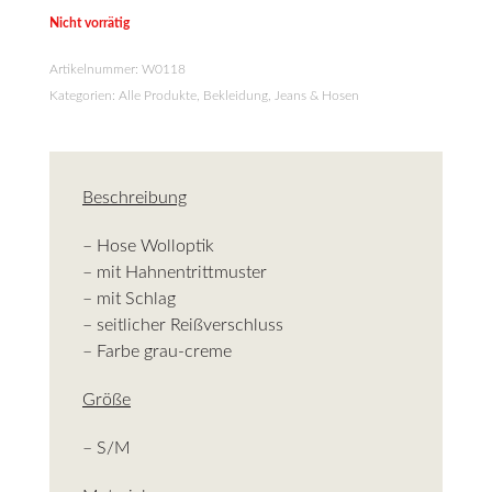
Nicht vorrätig
Artikelnummer:
W0118
Kategorien:
Alle Produkte
,
Bekleidung
,
Jeans & Hosen
Beschreibung
– Hose Wolloptik
– mit Hahnentrittmuster
– mit Schlag
– seitlicher Reißverschluss
– Farbe grau-creme
Größe
– S/M