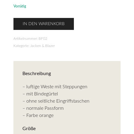
Vorrätig
Steppjacke
IN DEN WARENKORB
Bindeoptik
Menge
Artikelnummer:
BF02
Kategorie:
Jacken & Blazer
Beschreibung
– luftige Weste mit Steppungen
– mit Bindegürtel
– ohne seitliche Eingriffstaschen
– normale Passform
– Farbe orange
Größe