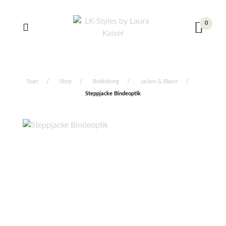
0
Start
Shop
Bekleidung
Jacken & Blazer
Steppjacke Bindeoptik