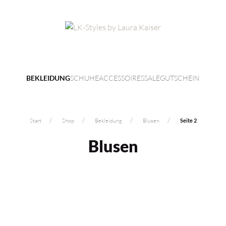
SCHUHE
ACCESSOIRES
SALE
GUTSCHEIN
BEKLEIDUNG
Start
Shop
Bekleidung
Blusen
Seite 2
Blusen